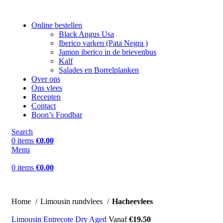
Online bestellen
Black Angus Usa
Iberico varken (Pata Negra )
Jamon iberico in de brievenbus
Kalf
Salades en Borrelplanken
Over ons
Ons vlees
Recepten
Contact
Boon’s Foodbar
Search
0
items
€
0.00
Menu
0
items
€
0.00
Home
Limousin rundvlees
Hacheevlees
Limousin Entrecote Dry Aged
Vanaf
€
19.50