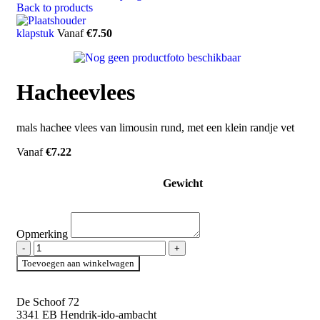
Back to products
klapstuk
Vanaf
€
7.50
Hacheevlees
mals hachee vlees van limousin rund, met een klein randje vet
Vanaf
€
7.22
Gewicht
Opmerking
Toevoegen aan winkelwagen
De Schoof 72
3341 EB Hendrik-ido-ambacht