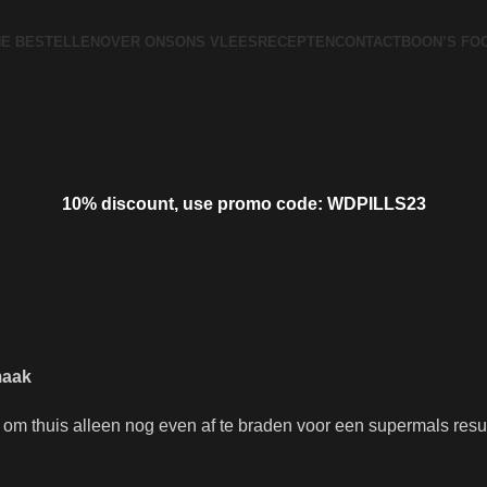
NE BESTELLEN
OVER ONS
ONS VLEES
RECEPTEN
CONTACT
BOON’S FO
10% discount, use promo code: WDPILLS23
maak
om thuis alleen nog even af te braden voor een supermals resul