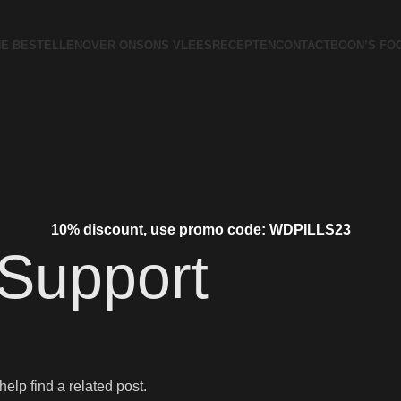
NE BESTELLEN
OVER ONS
ONS VLEES
RECEPTEN
CONTACT
BOON’S FO
10% discount, use promo code: WDPILLS23
Support
elp find a related post.