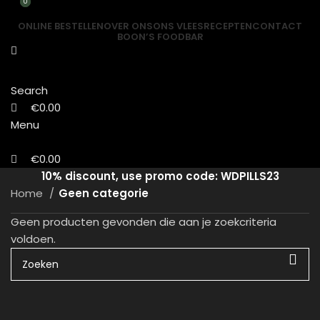
0
0
ONLINE BESTELLEN
OVER ONS
ONS VLEES
RECEPTEN
CONTACT
BOON’S FOODBAR
Search
€
0.00
Menu
€
0.00
10% discount, use promo code: WDPILLS23
Home
Geen categorie
Geen producten gevonden die aan je zoekcriteria
voldoen.